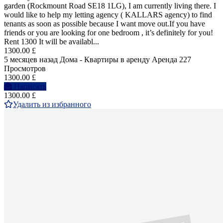
garden (Rockmount Road SE18 1LG), I am currently living there. I
would like to help my letting agency ( KALLARS agency) to find
tenants as soon as possible because I want move out.If you have
friends or you are looking for one bedroom , it’s definitely for you!
Rent 1300 It will be availabl...
1300.00 £
5 месяцев назад
Дома - Квартиры в аренду
Аренда
227
Просмотров
1300.00 £
Написать
1300.00 £
Удалить из избранного