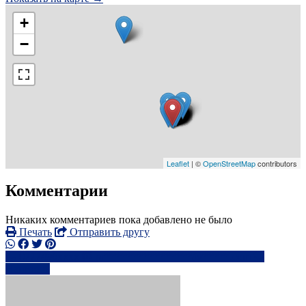
+
−
Leaflet
| ©
OpenStreetMap
contributors
Комментарии
Никаких комментариев пока добавлено не было
Печать
Отправить другу
0777496xxxx
pr****************@*****.com
Написать