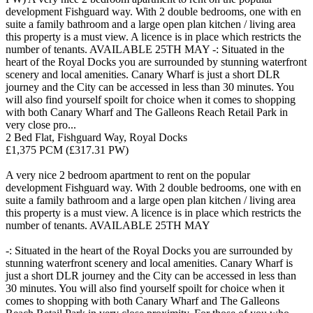
development Fishguard way. With 2 double bedrooms, one with en
suite a family bathroom and a large open plan kitchen / living area
this property is a must view. A licence is in place which restricts the
number of tenants. AVAILABLE 25TH MAY -: Situated in the
heart of the Royal Docks you are surrounded by stunning waterfront
scenery and local amenities. Canary Wharf is just a short DLR
journey and the City can be accessed in less than 30 minutes. You
will also find yourself spoilt for choice when it comes to shopping
with both Canary Wharf and The Galleons Reach Retail Park in
very close pro...
2 Bed Flat, Fishguard Way, Royal Docks
£1,375 PCM (£317.31 PW)
A very nice 2 bedroom apartment to rent on the popular
development Fishguard way. With 2 double bedrooms, one with en
suite a family bathroom and a large open plan kitchen / living area
this property is a must view. A licence is in place which restricts the
number of tenants. AVAILABLE 25TH MAY
-: Situated in the heart of the Royal Docks you are surrounded by
stunning waterfront scenery and local amenities. Canary Wharf is
just a short DLR journey and the City can be accessed in less than
30 minutes. You will also find yourself spoilt for choice when it
comes to shopping with both Canary Wharf and The Galleons