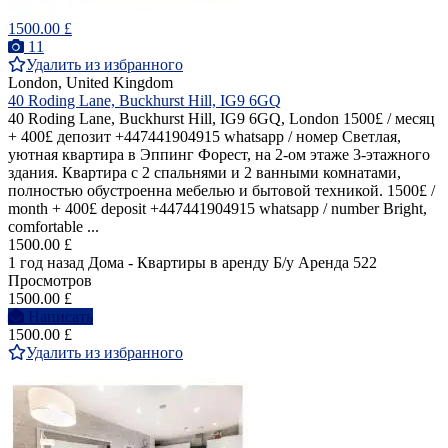
1500.00 £
11
Удалить из избранного
London, United Kingdom
40 Roding Lane, Buckhurst Hill, IG9 6GQ
40 Roding Lane, Buckhurst Hill, IG9 6GQ, London 1500£ / месяц
+ 400£ депозит +447441904915 whatsapp / номер Светлая,
уютная квартира в Эппинг Форест, на 2-ом этаже 3-этажного
здания. Квартира с 2 спальнями и 2 ванными комнатами,
полностью обустроенна мебелью и бытовой техникой. 1500£ /
month + 400£ deposit +447441904915 whatsapp / number Bright,
comfortable ...
1500.00 £
1 год назад
Дома - Квартиры в аренду
Б/у
Аренда
522
Просмотров
1500.00 £
Написать
1500.00 £
Удалить из избранного