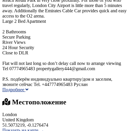
Reach Retail Park in very close proximity. For those of you who
travel regularly, London City Airport is little more than 5 minutes
away. Additionally the Emirates Cable Car provides quick and easy
access to the O2 arena.
Large 2 Bed Apartment
2 Bathrooms
Secure Parking
River Views
24 Hour Security
Close to DLR
Flat will not last long so don’t delay call now to arrange viewing
Tel 07774965483 propertygallery444@gmail.com
P.S. подберём индивидуально квартиру/дом и заселим,
звоните сейчaс Tel. +447774965483 Руслан
Подробнее
Местоположение
London
United Kingdom
51.5073219, -0.1276474
Показать на карте →