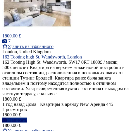
1800.00 £
7
Удалить из избранного
London, United Kingdom
162 Tooting high St, Wandsworth, London
162 Tooting High St, Wandsworth, SW17 0RT 1800£ / месяц +
500£ депозит Квартира на верхнем этаже новой постройки в
отличном состоянии, расположенная в нескольких шагах от
станции Тутинг Бродвей. Квартира ранее была занята
владельцем и поэтому находится полностью в отличном
состоянии. Ультрасовременная кухня / гостинная с выходом на
частную террасу, спальня с...
1800.00 £
1 год назад
Дома - Квартиры в аренду
New
Аренда
445
Просмотров
1800.00 £
Написать
1800.00 £
Удалить из избранного