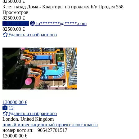
82500.00 £
3 лет назад
Дома - Квартиры на продажу
Б/у
Продам
558
Просмотров
82500.00 £
Написать
to********@*****.com
82500.00 £
Удалить из избранного
130000.00 €
12
Удалить из избранного
London, United Kingdom
новый инвестиционный проект люкс класса
номер вотс ап: +905427701517
130000.00 €