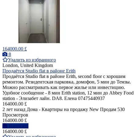
164000.00 £
8
Удалить из избранного
London, United Kingdom
Продаётся Studio flat в районе Erith
Продаётся Studio flat в районе Erith, second floor c хорошим
ремонтом. Резидентская парковка, домофон, 5 мин до Темзы.
Можно рассматривать как первое жилье или инвестицию.
Удобное сообщение - 8 мин Erith station, 12 мин до Abbey Food
station - Элизабет лайн. DA8. Елена 07475440937
164000.00 £
2 лет назад
Дома - Квартиры на продажу
New
Продам
530
Просмотров
164000.00 £
Написать
164000.00 £
Удалить из избранного