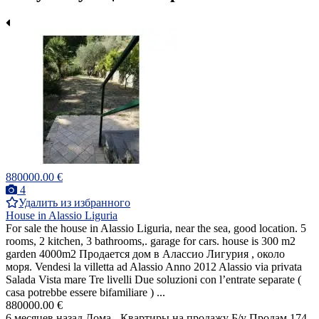
880000.00 €
4
Удалить из избранного
House in Alassio Liguria
For sale the house in Alassio Liguria, near the sea, good location. 5
rooms, 2 kitchen, 3 bathrooms,. garage for cars. house is 300 m2
garden 4000m2 Продается дом в Алассио Лигурия , около
моря. Vendesi la villetta ad Alassio Anno 2012 Alassio via privata
Salada Vista mare Tre livelli Due soluzioni con l’entrate separate (
casa potrebbe essere bifamiliare ) ...
880000.00 €
6 месяцев назад
Дома - Квартиры на продажу
Б/у
Продам
174