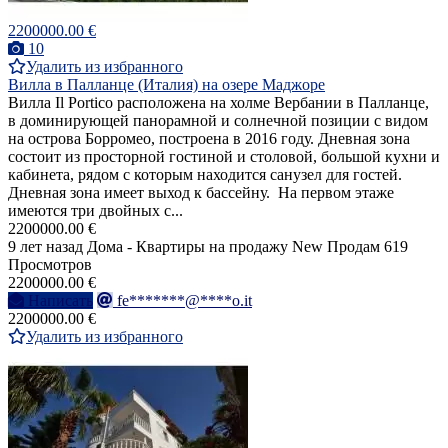
2200000.00 €
10
Удалить из избранного
Вилла в Палланце (Италия) на озере Маджоре
Вилла Il Portico расположена на холме Вербании в Палланце,
в доминирующей панорамной и солнечной позиции с видом
на острова Борромео, построена в 2016 году. Дневная зона
состоит из просторной гостиной и столовой, большой кухни и
кабинета, рядом с которым находится санузел для гостей.
Дневная зона имеет выход к бассейну. На первом этаже
имеются три двойных с...
2200000.00 €
9 лет назад
Дома - Квартиры на продажу
New
Продам
619
Просмотров
2200000.00 €
Написать
fe*******@****o.it
2200000.00 €
Удалить из избранного