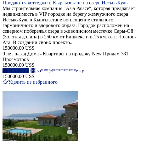
Продаются коттеджи в Кыргызстане на озере Иссык-Куль
Мы строительная компания "Asia Palace", которая предлагает
недвижимость в VIP городке на берегу жемчужного озера
Иссык-Куль в Кыргызстане воплощение стильного,
гармоничного и здорового образа. Городок расположен на
северном побережья озера в живописном местечке Сары-Ой
(Золотая долина) в 250 км от Бишкека и в 15 км. от г. Чолпон-
Ата. В создании своих проекто...
150000.00 US$
9 лет назад
Дома - Квартиры на продажу
New
Продам
781
Просмотров
150000.00 US$
Написать
sa***@*********e.kg
150000.00 US$
Удалить из избранного