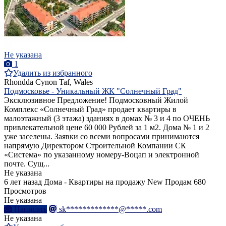
Не указана
1
Удалить из избранного
Rhondda Cynon Taf, Wales
Подмосковье - Уникальный ЖК "Солнечный Град"
Эксклюзивное Предложение! Подмосковный Жилой
Комплекс «Солнечный Град» продает квартиры в
малоэтажный (3 этажа) зданиях в домах № 3 и 4 по ОЧЕНЬ
привлекательной цене 60 000 Рублей за 1 м2. Дома № 1 и 2
уже заселены. Заявки со всеми вопросами принимаются
напрямую Директором Строительной Компании СК
«Система» по указанному номеру-Воцап и электронной
почте. Сущ...
Не указана
6 лет назад
Дома - Квартиры на продажу
New
Продам
680
Просмотров
Не указана
Написать
sk*************@*****.com
Не указана