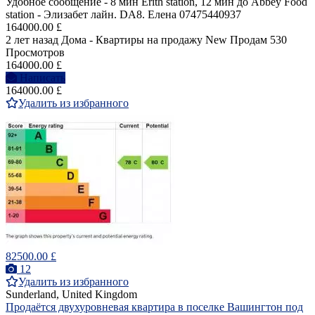
Удобное сообщение - 8 мин Erith station, 12 мин до Abbey Food
station - Элизабет лайн. DA8. Елена 07475440937
164000.00 £
2 лет назад
Дома - Квартиры на продажу
New
Продам
530
Просмотров
164000.00 £
Написать
164000.00 £
Удалить из избранного
82500.00 £
12
Удалить из избранного
Sunderland, United Kingdom
Продаётся двухуровневая квартира в поселке Вашингтон под