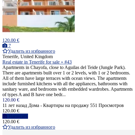
120.00 €
7
Удалить из избранного
Tenerife, United Kingdom
Real estate in Tenerife for sale » #43
Apartments in Chayofa, close to Aguilas del Teide (Jungle Park).
There are apartments built over 1 or 2 levels, with 1 or 2 bedrooms.
All of them have large terraces with ocean views. The apartments
include furnished kitchens with all the appliances, bathrooms with
sanitary ware, and bedrooms with embedded wardrobes. Apartments
of types A and B have one bedr...
120.00 €
11 лет назад
Дома - Квартиры на продажу
551 Просмотров
120.00 €
Написать
120.00 €
Удалить из избранного