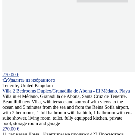
270.00 €
Удалить из избранного
Tenerife, United Kingdom
Villa 2 Bedrooms Duplex/Granadilla de Abona - El Médano, Playa
Villa in el Médano, Granadilla de Abona, Santa Cruz de Tenerife.
Beautifull new Villa, with terrace and sunroof with views to the
ocean and 5 minutes from the sea and from the Reina Sofía airport,
with 2 bedrooms, 1 full bathroom with bathtub, 1 bathroom with en-
suite shower, living room, toilet, fully equipped kitchen, private
pool, storage room and garage
270.00 €
11 лет назад
Дома - Квартиры на продажу
427 Просмотров