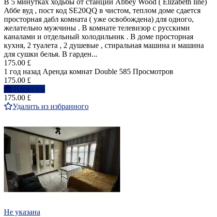
В 5 минутках ходьбы от станции Abbey Wood ( Elizabeth line)
Аббе вуд , пост код SE20QQ в чистом, теплом доме сдается
просторная дабл комната ( уже освобождена) для одного,
желательно мужчины . В комнате телевизор с русскими
каналами и отдельный холодильник . В доме просторная
кухня, 2 туалета , 2 душевые , стиральная машина и машина
для сушки белья. В гарден...
175.00 £
1 год назад
Аренда комнат Double
585 Просмотров
175.00 £
Написать
175.00 £
Удалить из избранного
Не указана