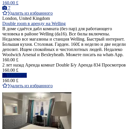
160.00 £
7
Удалить из избранного
London, United Kingdom
Double room в аренду на Welling
В доме сдаётся дабл комната (без пар) для работающего
человека в районе Welling (da16). Все билы включены.
Недалеко все магазины и станция Welling. Быстрый интернет.
Большая кухня. Столовая. Гарден. 160£ в неделю и две недели
депозит. Ищем спокойных и чистоплотных людей. Недалеко
Woolwich Arsenal и Bexleyheath. Можете писать на whats App.
160.00 £
2 лет назад
Аренда комнат Double
Б/у
Аренда
834 Просмотров
160.00 £
Написать
160.00 £
Удалить из избранного