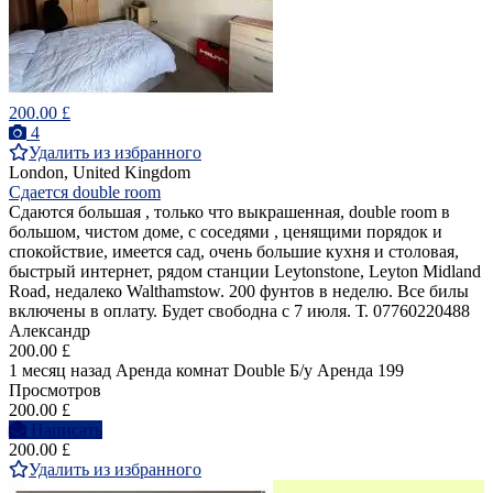
200.00 £
4
Удалить из избранного
London, United Kingdom
Сдается double room
Сдаются большая , только что выкрашенная, double room в
большом, чистом доме, с соседями , ценящими порядок и
спокойствие, имеется сад, очень большие кухня и столовая,
быстрый интернет, рядом станции Leytonstone, Leyton Midland
Road, недалеко Walthamstow. 200 фунтов в неделю. Все билы
включены в оплату. Будет свободна с 7 июля. Т. 07760220488
Александр
200.00 £
1 месяц назад
Аренда комнат Double
Б/у
Аренда
199
Просмотров
200.00 £
Написать
200.00 £
Удалить из избранного