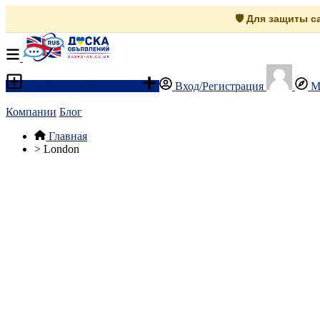
🛡️ Для защиты 
Разместить объявление
Вход/Регистрация
М
Компании
Блог
Главная
>
London