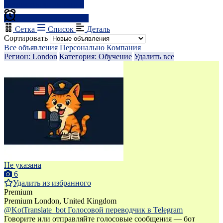
Результаты фильтрации
Создать оповещение
Сетка
Список
Деталь
Сортировать
Все объявления
Персонально
Компания
Регион: London
Категория: Обучение
Удалить все
Не указана
6
Удалить из избранного
Premium
Premium
London, United Kingdom
@KotTranslate_bot Голосовой переводчик в Telegram
Говорите или отправляйте голосовые сообщения — бот