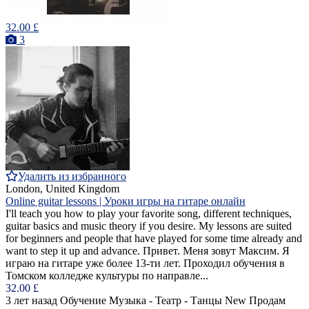
32.00 £
3
Удалить из избранного
London, United Kingdom
Online guitar lessons | Уроки игры на гитаре онлайн
I'll teach you how to play your favorite song, different techniques,
guitar basics and music theory if you desire. My lessons are suited
for beginners and people that have played for some time already and
want to step it up and advance. Привет. Меня зовут Максим. Я
играю на гитаре уже более 13-ти лет. Проходил обучения в
Томском колледже культуры по направле...
32.00 £
3 лет назад
Обучение Музыка - Театр - Танцы
New
Продам