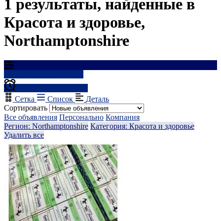
1 результаты, найденные в
Красота и здоровье,
Northamptonshire
Результаты фильтрации
Создать оповещение
Сетка
Список
Деталь
Сортировать
Все объявления
Персонально
Компания
Регион: Northamptonshire
Категория: Красота и здоровье
Удалить все