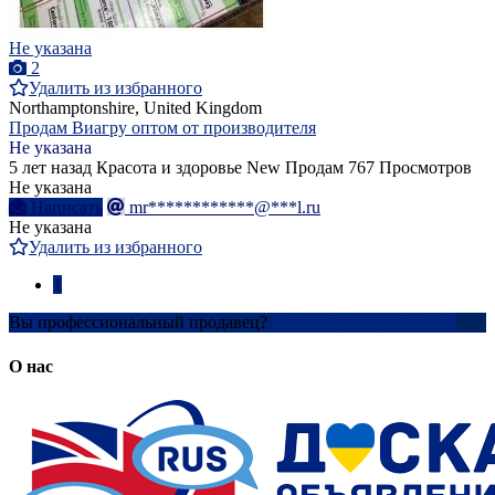
Не указана
2
Удалить из избранного
Northamptonshire, United Kingdom
Продам Виагру оптом от производителя
Не указана
5 лет назад
Красота и здоровье
New
Продам
767 Просмотров
Не указана
Написать
mr************@***l.ru
Не указана
Удалить из избранного
1
Вы профессиональный продавец?
Создать учетную запись
О нас