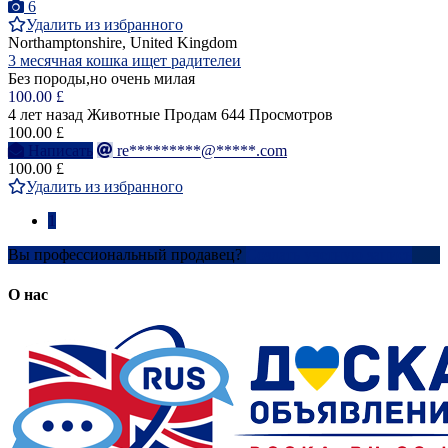
6
Удалить из избранного
Northamptonshire, United Kingdom
3 месячная кошка ищет радителеи
Без породы,но очень милая
100.00 £
4 лет назад
Животные
Продам
644 Просмотров
100.00 £
Написать
re*********@*****.com
100.00 £
Удалить из избранного
1
Вы профессиональный продавец?
Создать учетную запись
О нас