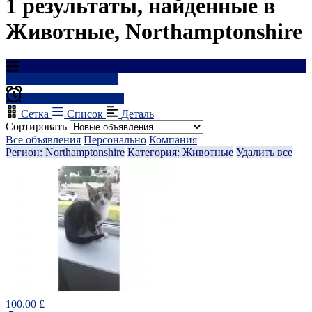
1 результаты, найденные в
Животные, Northamptonshire
Результаты фильтрации
Создать оповещение
Сетка
Список
Деталь
Сортировать
Все объявления
Персонально
Компания
Регион: Northamptonshire
Категория: Животные
Удалить все
100.00 £