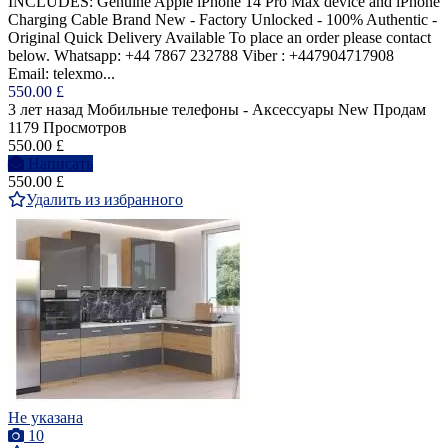
INCLUDES: Genuine Apple iPhone 14 Pro Max device and iPhone
Charging Cable Brand New - Factory Unlocked - 100% Authentic -
Original Quick Delivery Available To place an order please contact
below. Whatsapp: +44 7867 232788 Viber : +447904717908
Email: telexmo...
550.00 £
3 лет назад
Мобильные телефоны - Аксессуары
New
Продам
1179 Просмотров
550.00 £
Написать
550.00 £
Удалить из избранного
Не указана
10