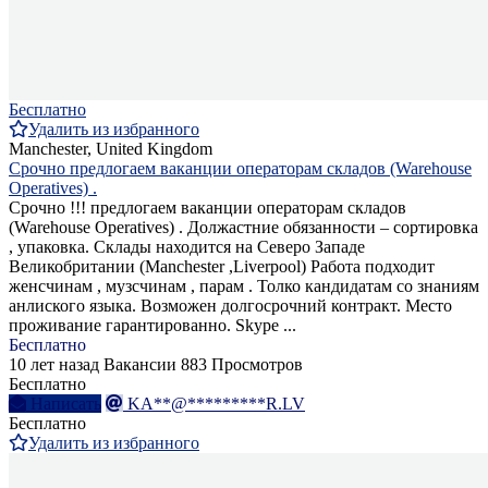
Бесплатно
Удалить из избранного
Manchester, United Kingdom
Срочно предлогаем ваканции операторам складов (Warehouse
Operatives) .
Срочно !!! предлогаем ваканции операторам складов
(Warehouse Operatives) . Должастние обязанности – сортировка
, упаковка. Склады находится на Северо Западе
Великобритании (Manchester ,Liverpool) Pабота подходит
женсчинам , музсчинам , парам . Толко кандидатам со знаниям
анлиского языка. Возможен долгосрочний контракт. Место
проживание гарантированно. Skype ...
Бесплатно
10 лет назад
Вакансии
883 Просмотров
Бесплатно
Написать
KA**@*********R.LV
Бесплатно
Удалить из избранного