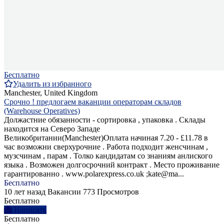
Бесплатно
Удалить из избранного
Manchester, United Kingdom
Срочно ! предлогаем ваканции операторам складов
(Warehouse Operatives)
Должастние обязанности - сортировка , упаковка . Склады
находится на Северо Западе
Великобритании(Manchester)Оплата начиная 7.20 - £11.78 в
час возможни сверхурочние . Pабота подходит женсчинам ,
музсчинам , парам . Толко кандидатам со знаниям анлиского
языка . Возможен долгосрочний контракт . Место проживание
гарантированно . www.polarexpress.co.uk ;kate@ma...
Бесплатно
10 лет назад
Вакансии
773 Просмотров
Бесплатно
Написать
Бесплатно