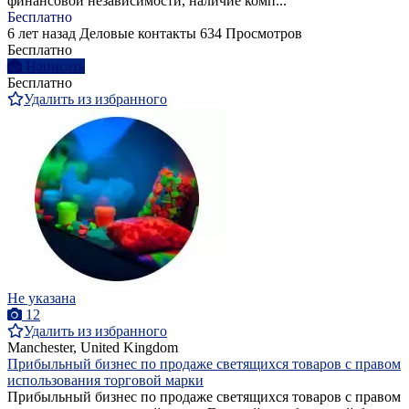
финансовой независимости, наличие комп...
Бесплатно
6 лет назад
Деловые контакты
634 Просмотров
Бесплатно
Написать
Бесплатно
Удалить из избранного
Не указана
12
Удалить из избранного
Manchester, United Kingdom
Прибыльный бизнес по продаже светящихся товаров с правом
использования торговой марки
Прибыльный бизнес по продаже светящихся товаров с правом