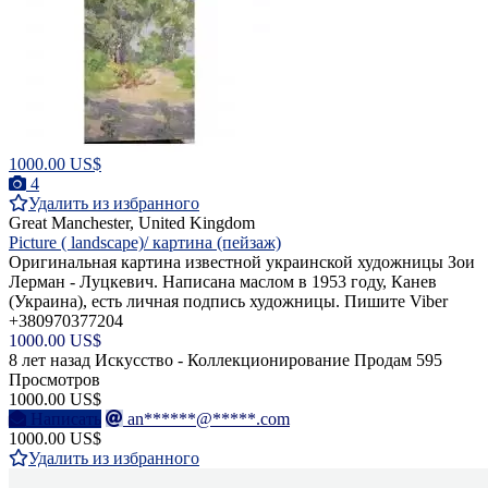
1000.00 US$
4
Удалить из избранного
Great Manchester, United Kingdom
Picture ( landscape)/ картина (пейзаж)
Оригинальная картина известной украинской художницы Зои
Лерман - Луцкевич. Написана маслом в 1953 году, Канев
(Украина), есть личная подпись художницы. Пишите Viber
+380970377204
1000.00 US$
8 лет назад
Искусство - Коллекционирование
Продам
595
Просмотров
1000.00 US$
Написать
an******@*****.com
1000.00 US$
Удалить из избранного