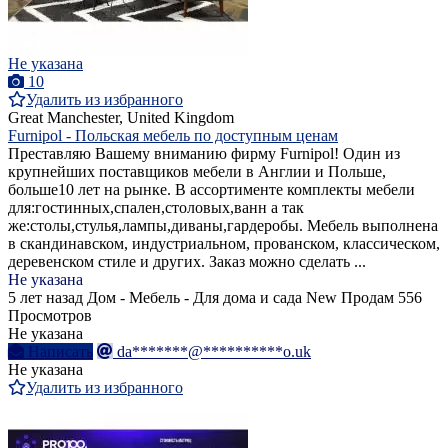
Не указана
10
Удалить из избранного
Great Manchester, United Kingdom
Furnipol - Польская мебель по доступным ценам
Преставляю Вашему вниманию фирму Furnipol! Один из
крупнейших поставщиков мебели в Англии и Польше,
больше10 лет на рынке. В ассортименте комплекты мебели
для:гостинных,спален,столовых,ванн а так
же:столы,стулья,лампы,диваны,гардеробы. Мебель выполнена
в скандинавском, индустриальном, прованском, классическом,
деревенском стиле и других. Заказ можно сделать ...
Не указана
5 лет назад
Дом - Мебель - Для дома и сада
New
Продам
556
Просмотров
Не указана
Написать
da*******@**********o.uk
Не указана
Удалить из избранного