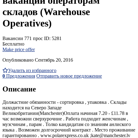
ваканции операторам
складов (Warehouse
Operatives)
Вакансии
771 прос
ID: 5281
Бесплатно
Make price offer
Опубликовано Сентябрь 20, 2016
Удалить из избранного
0
Предложения
Отправить новое предложение
Описание
Должастние обязанности - сортировка , упаковка . Склады
находится на Северо Западе
Великобритании(Manchester)Оплата начиная 7.20 - £11.78 в
час возможни сверхурочние . Pабота подходит женсчинам ,
музсчинам , парам . Толко кандидатам со знаниям анлиского
языка . Возможен долгосрочний контракт . Место проживание
гарантированно . www.polarexpress.co.uk ;kate@manchester.lv