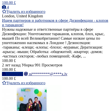
100.00 £
4
Удалить из избранного
London, United Kingdom
Ищем партнеров и работников в сфере Дизинфекции - клопов
и тараканов!
Нужны надежные и ответственные партнёры в сфере
Дизинфекции: Уничтожение тараканов, клопов, блох, крыс,
мышей По всей Великобритании! Самые низкие цены по
уничтожению насекомых в Лондоне ! Дезинсекция:
-тараканы; -клещи; -клопы; -блохи; -муравьи; Дератизация:
-крысы; -мыши; Обработка: -общежитий; -квартир; -домов;
-частных секторов; -любых помещений; -Кафе, ...
100.00 £
2 лет назад
Уборка
991 Просмотров
100.00 £
Написать
ni*********@****x.lv
100.00 £
Удалить из избранного