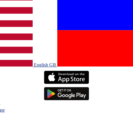
English GB‎
.
ие