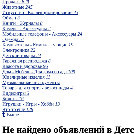
Продажа
829
Животные
245
Искусство - Коллекционирование
43
Обмен
3
Книги - Журналы
8
Камеры - Аксессуары
2
Мобильные телефоны - Аксессуары
24
Одежда
51
Компьютеры - Комплектующие
19
Электроника
22
Детские товары
24
Гаражная распродажа
8
Красота и здоровье
96
Дом - Мебель - Для дома и сада
109
Ювелирные изделия
11
Музыкальные инструменты
Товары для спорта - велосипеды
4
Видеоигры
3
Билеты
16
Игрушки - Игры - Хобби
13
Что-то еще
128
Выше
Не найдено объявлений в Дет