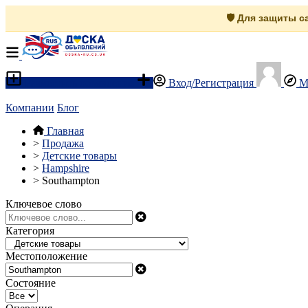
🛡️ Для защиты 
Разместить объявление
Вход/Регистрация
М
Компании
Блог
Главная
>
Продажа
>
Детские товары
>
Hampshire
>
Southampton
Ключевое слово
Категория
Местоположение
Состояние