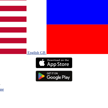
English GB‎
.
ие