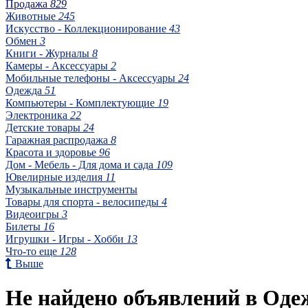
Продажа
829
Животные
245
Искусство - Коллекционирование
43
Обмен
3
Книги - Журналы
8
Камеры - Аксессуары
2
Мобильные телефоны - Аксессуары
24
Одежда
51
Компьютеры - Комплектующие
19
Электроника
22
Детские товары
24
Гаражная распродажа
8
Красота и здоровье
96
Дом - Мебель - Для дома и сада
109
Ювелирные изделия
11
Музыкальные инструменты
Товары для спорта - велосипеды
4
Видеоигры
3
Билеты
16
Игрушки - Игры - Хобби
13
Что-то еще
128
Выше
Не найдено объявлений в Оде