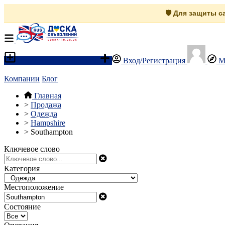
🛡️ Для защиты 
Разместить объявление
Вход/Регистрация
М
Компании
Блог
Главная
>
Продажа
>
Одежда
>
Hampshire
>
Southampton
Ключевое слово
Категория
Местоположение
Состояние