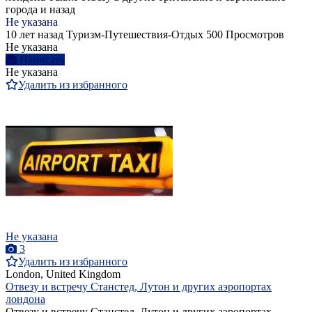
города и назад
Не указана
10 лет назад
Туризм-Путешествия-Отдых
500 Просмотров
Не указана
Написать
Не указана
Удалить из избранного
Не указана
3
Удалить из избранного
London, United Kingdom
Отвезу и встречу Станстед, Лутон и других аэропортах
лондона
Отвезу и встречу Станстед, Лутон и других аэропортах