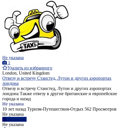
Не указана
1
Удалить из избранного
London, United Kingdom
Отвезу и встречу Станстед, Лутон и других аэропортах
лондона
Отвезу и встречу Станстед, Лутон и других аэропортах
лондона Также отвезу в другие британские и европейские
города и назад
Не указана
10 лет назад
Туризм-Путешествия-Отдых
562 Просмотров
Не указана
Написать
Не указана