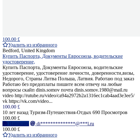
100.00 £
Удалить из избранного
Bedford, United Kingdom
Купить Паспорта, Документы Евросоюза, водительские
удостоверение,
Купить Паспорта, Документы Евросоюза, водительские
удостоверение, удостоверение личности, доверенности,визы,
Недорого, Страны Литва Польша, Латвия. Работаю под заказ
Работаю без предоплаты пишите всем отвечу на любые
вопросы скайп dinis.somov почта dinis.somov.1980@mail.ru
video http://rutube.ru/video/ca94a2972b2a1316ec1cab4aad3e3ee5/
vk https://vk.com/video...
100.00 £
10 лет назад
Туризм-Путешествия-Отдых
690 Просмотров
100.00 £
Написать
di**************@***l.ru
100.00 £
Удалить из избранного