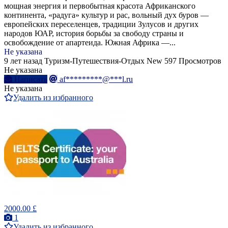
мощная энергия и первобытная красота Африканского
континента, «радуга» культур и рас, вольный дух буров —
европейских переселенцев, традиции Зулусов и других
народов ЮАР, история борьбы за свободу страны и
освобождение от апартеида. Южная Африка —...
Не указана
9 лет назад
Туризм-Путешествия-Отдых
New
597 Просмотров
Не указана
Написать
af*********@***l.ru
Не указана
Удалить из избранного
2000.00 £
1
Удалить из избранного