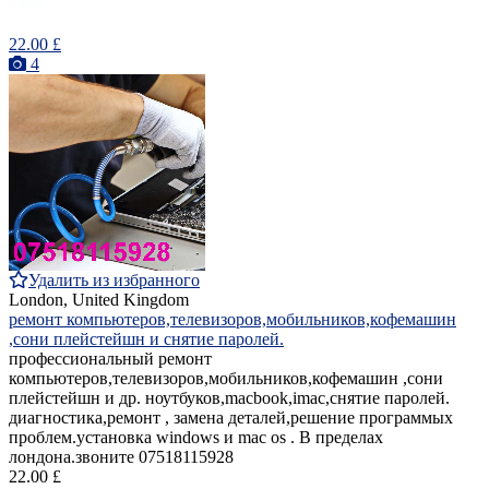
22.00 £
4
Удалить из избранного
London, United Kingdom
ремонт компьютеров,телевизоров,мобильников,кофемашин
,сони плейстейшн и снятие паролей.
профессиональный ремонт
компьютеров,телевизоров,мобильников,кофемашин ,сони
плейстейшн и др. ноутбуков,macbook,imac,снятие паролей.
диагностика,ремонт , замена деталей,решение программых
проблем.установка windows и mac os . В пределах
лондона.звоните 07518115928
22.00 £