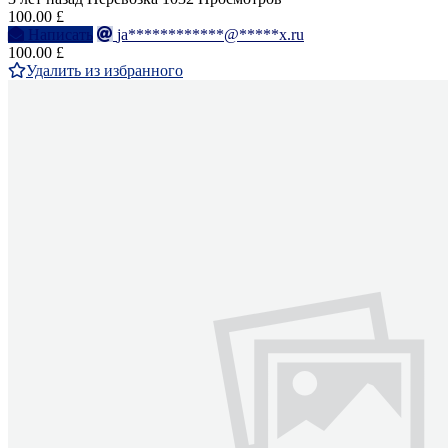
100.00 £
Написать
ja************@*****x.ru
100.00 £
Удалить из избранного