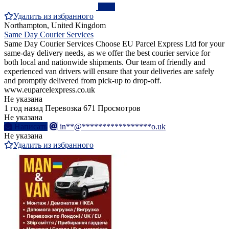
ПРО
Удалить из избранного
Northampton, United Kingdom
Same Day Courier Services
Same Day Courier Services Choose EU Parcel Express Ltd for your
same-day delivery needs, as we offer the best courier service for
both local and nationwide shipments. Our team of friendly and
experienced van drivers will ensure that your deliveries are safely
and promptly delivered from pick-up to drop-off.
www.euparcelexpress.co.uk
Не указана
1 год назад
Перевозка
671 Просмотров
Не указана
Написать
in**@*****************o.uk
Не указана
Удалить из избранного