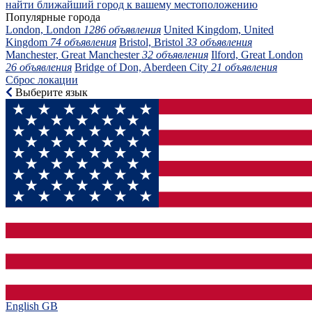
найти ближайший город к вашему местоположению
Популярные города
London, London
1286 объявления
United Kingdom, United
Kingdom
74 объявления
Bristol, Bristol
33 объявления
Manchester, Great Manchester
32 объявления
Ilford, Great London
26 объявления
Bridge of Don, Aberdeen City
21 объявления
Сброс локации
Выберите язык
English GB‎