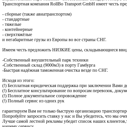
Транспортная компания RollBo Transport GmbH имеет честь пр
- сборные (также авиатранспортом)
- стандартные
- тяжелые
- контейнерные
- сверхтяжёлые
и негабаритные грузы из Европы во все страны СНГ.
Имеем честь предложить НИЗКИЕ цены, складывающиеся ввиду
-Собственный внушительный парк техники
-Собственный склад (9000м3) в порту Гамбурга
-Быстрая надёжная таможенная очистка везде по СНГ.
Исходя из этого:
(!) Бесплатная юридическая поддержка при заключении Вами 
(!) Бесплатное консультирование по вопросам перевозок, док
(!) Полное документальное сопровождение
(!) Полный сервис из одних рук
гарантируем Вам не только быструю организацию транспортир
Попробуйте запросить ставку у нас и Вы убедитесь, что мы о
Лучше самой лестной рекламы убедит список наших клиентов,та
нашему сервису