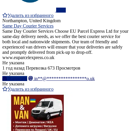
ПРО
Удалить из избранного
Northampton, United Kingdom
Same Day Courier Services
Same Day Courier Services Choose EU Parcel Express Ltd for your
same-day delivery needs, as we offer the best courier service for
both local and nationwide shipments. Our team of friendly and
experienced van drivers will ensure that your deliveries are safely
and promptly delivered from pick-up to drop-off.
www.euparcelexpress.co.uk
Не указана
1 год назад
Перевозка
673 Просмотров
Не указана
Написать
in**@*****************o.uk
Не указана
Удалить из избранного