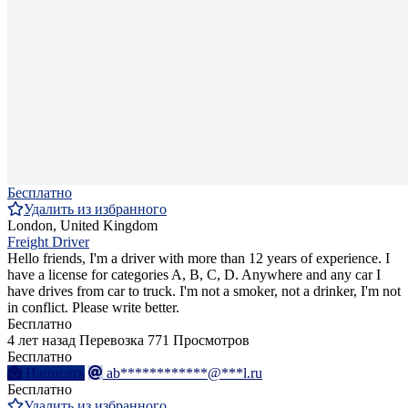
Бесплатно
Удалить из избранного
London, United Kingdom
Freight Driver
Hello friends, I'm a driver with more than 12 years of experience. I
have a license for categories A, B, C, D. Anywhere and any car I
have drives from car to truck. I'm not a smoker, not a drinker, I'm not
in conflict. Please write better.
Бесплатно
4 лет назад
Перевозка
771 Просмотров
Бесплатно
Написать
ab************@***l.ru
Бесплатно
Удалить из избранного