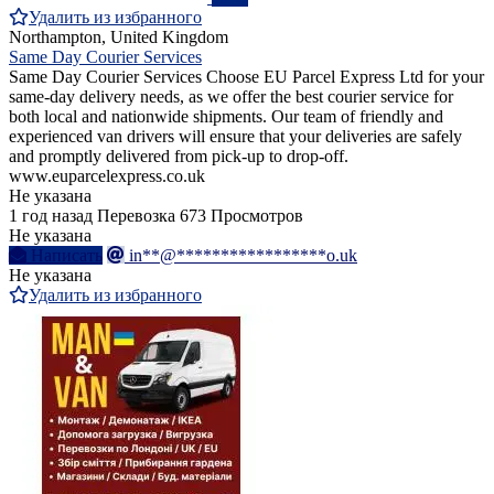
Удалить из избранного
Northampton, United Kingdom
Same Day Courier Services
Same Day Courier Services Choose EU Parcel Express Ltd for your
same-day delivery needs, as we offer the best courier service for
both local and nationwide shipments. Our team of friendly and
experienced van drivers will ensure that your deliveries are safely
and promptly delivered from pick-up to drop-off.
www.euparcelexpress.co.uk
Не указана
1 год назад
Перевозка
673 Просмотров
Не указана
Написать
in**@*****************o.uk
Не указана
Удалить из избранного