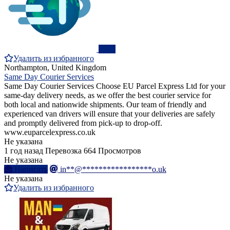
ПРО
Удалить из избранного
Northampton, United Kingdom
Same Day Courier Services
Same Day Courier Services Choose EU Parcel Express Ltd for your
same-day delivery needs, as we offer the best courier service for
both local and nationwide shipments. Our team of friendly and
experienced van drivers will ensure that your deliveries are safely
and promptly delivered from pick-up to drop-off.
www.euparcelexpress.co.uk
Не указана
1 год назад
Перевозка
664 Просмотров
Не указана
Написать
in**@*****************o.uk
Не указана
Удалить из избранного