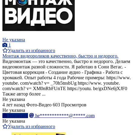
Не указана
1
Удалить из избранного
Монтаж видеороликов качественно, быстро и недорого.
Видеомонтаж — это качественно, быстро и недорого. Делаем
видеомонтаж разной сложности. Я работаю в Сони Вегас. -
Цветовая коррекция - Создание аудио - Графика - Работа с
хромакей. Опыт работы 4 года Рабочие примеры: https://www.
youtube. com/watch? v= _70h5tnsbUg https://www. youtube.
com/watch? v= XM0nRbFUnTE https://youtu. be/gxDNe6jXJF0
Также автор более ...
Не указана
4 лет назад
Фото-Видео
603 Просмотров
Не указана
Написать
he************@*****.com
Не указана
Удалить из избранного