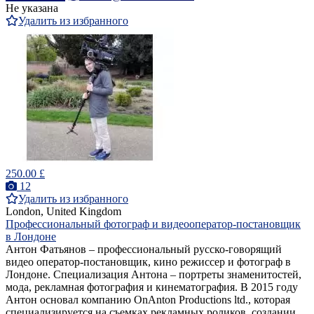
Не указана
Удалить из избранного
250.00 £
12
Удалить из избранного
London, United Kingdom
Профессиональный фотограф и видеооператор-постановщик
в Лондоне
Антон Фатьянов – профессиональный русско-говорящий
видео оператор-постановщик, кино режиссер и фотограф в
Лондоне. Специализация Антона – портреты знаменитостей,
мода, рекламная фотография и кинематография. В 2015 году
Антон основал компанию OnAnton Productions ltd., которая
специализируется на съемках рекламных роликов, создании