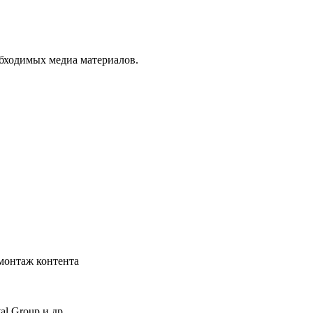
обходимых медиа материалов.
 монтаж контента
al Group и др.