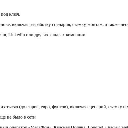
 под ключ.
нове, включая разработку сценария, съемку, монтаж, а также не
gram, LinkedIn или других каналах компании.
их тысяч (долларов, евро, фунтов), включая сценарий, съемку и
еще не было в сети
ный оператор «МегаФон», Красная Поляна, Longrad, Oracle Capit