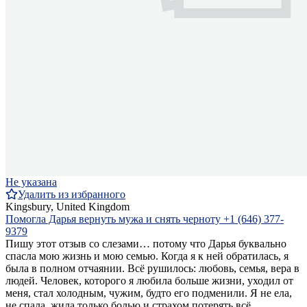
Не указана
Удалить из избранного
Kingsbury, United Kingdom
Помогла Дарья вернуть мужа и снять черноту +1 (646) 377-
9379
Пишу этот отзыв со слезами… потому что Дарья буквально
спасла мою жизнь и мою семью. Когда я к ней обратилась, я
была в полном отчаянии. Всё рушилось: любовь, семья, вера в
людей. Человек, которого я любила больше жизни, уходил от
меня, стал холодным, чужим, будто его подменили. Я не ела,
не спала, жила только болью и страхом потерять всё