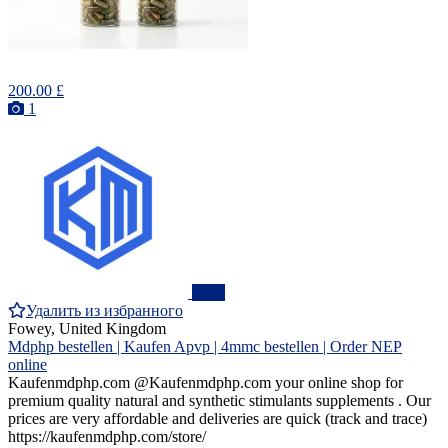
200.00 £
1
ПРО
Удалить из избранного
Fowey, United Kingdom
Mdphp bestellen | Kaufen Apvp | 4mmc bestellen | Order NEP
online
Kaufenmdphp.com @Kaufenmdphp.com your online shop for
premium quality natural and synthetic stimulants supplements . Our
prices are very affordable and deliveries are quick (track and trace)
https://kaufenmdphp.com/store/