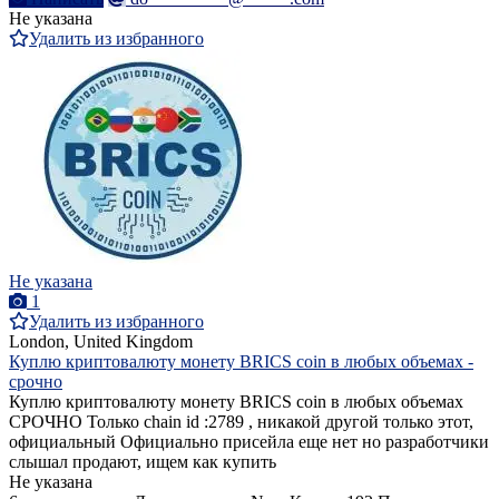
Не указана
Удалить из избранного
Не указана
1
Удалить из избранного
London, United Kingdom
Куплю криптовалюту монету BRICS coin в любых объемах -
срочно
Куплю криптовалюту монету BRICS coin в любых объемах
СРОЧНО Только chain id :2789 , никакой другой только этот,
официальный Официально присейла еще нет но разработчики
слышал продают, ищем как купить
Не указана