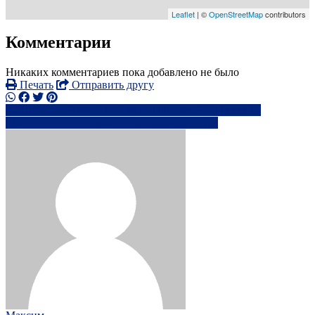
Leaflet
| ©
OpenStreetMap
contributors
Комментарии
Никаких комментариев пока добавлено не было
Печать
Отправить другу
+380504371000.+380734371000.+38097437xxxx
pa**************@*****.com
Написать