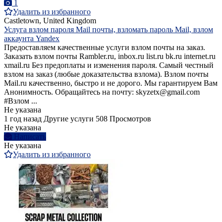
1
Удалить из избранного
Castletown, United Kingdom
Услуга взлом пароля Mail почты, взломать пароль Mail, взлом
аккаунта Yandex
Предоставляем качественные услуги взлом почты на заказ.
Заказать взлoм почты Rambler.ru, inbox.ru list.ru bk.ru internet.ru
xmail.ru Без предоплаты и изменения пароля. Самый честный
взлом на заказ (любые доказательства взлома). Bзлом почты
Mail.ru качественно, быстро и не дорого. Мы гарантируем Вам
Анонимность. Обращайтесь на почту: skyzetx@gmail.com
#Взлом ...
Не указана
1 год назад
Другие услуги
508 Просмотров
Не указана
Написать
Не указана
Удалить из избранного