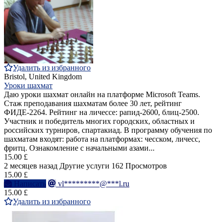
Удалить из избранного
Bristol, United Kingdom
Уроки шахмат
Даю уроки шахмат онлайн на платформе Microsoft Teams.
Стаж преподавания шахматам более 30 лет, рейтинг
ФИДЕ-2264. Рейтинг на личессе: рапид-2600, блиц-2500.
Участник и победитель многих городских, областных и
российских турниров, спартакиад. В программу обучения по
шахматам входят: работа на платформах: чесском, личесс,
фритц. Ознакомление с начальными азами...
15.00 £
2 месяцев назад
Другие услуги
162 Просмотров
15.00 £
Написать
vl*********@***l.ru
15.00 £
Удалить из избранного