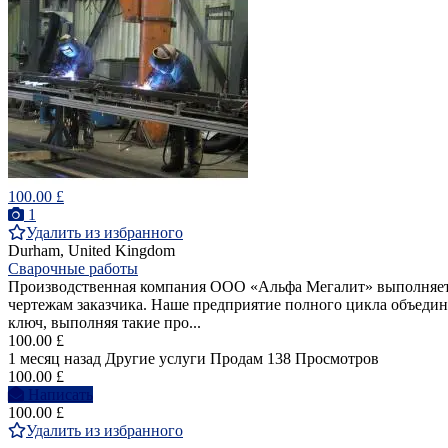
100.00 £
1
Удалить из избранного
Durham, United Kingdom
Сварочные работы
Производственная компания ООО «Альфа Мегалит» выполняет
чертежам заказчика. Наше предприятие полного цикла объеди
ключ, выполняя такие про...
100.00 £
1 месяц назад
Другие услуги
Продам
138 Просмотров
100.00 £
Написать
100.00 £
Удалить из избранного