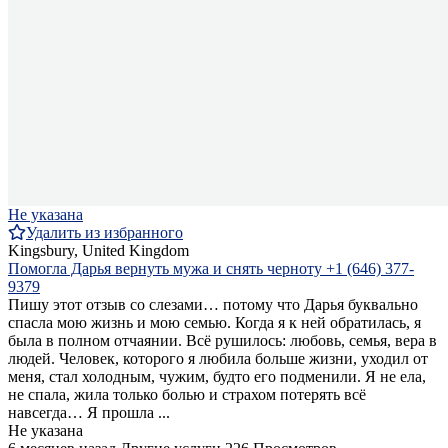
Не указана
Удалить из избранного
Kingsbury, United Kingdom
Помогла Дарья вернуть мужа и снять черноту +1 (646) 377-
9379
Пишу этот отзыв со слезами… потому что Дарья буквально
спасла мою жизнь и мою семью. Когда я к ней обратилась, я
была в полном отчаянии. Всё рушилось: любовь, семья, вера в
людей. Человек, которого я любила больше жизни, уходил от
меня, стал холодным, чужим, будто его подменили. Я не ела,
не спала, жила только болью и страхом потерять всё
навсегда… Я прошла ...
Не указана