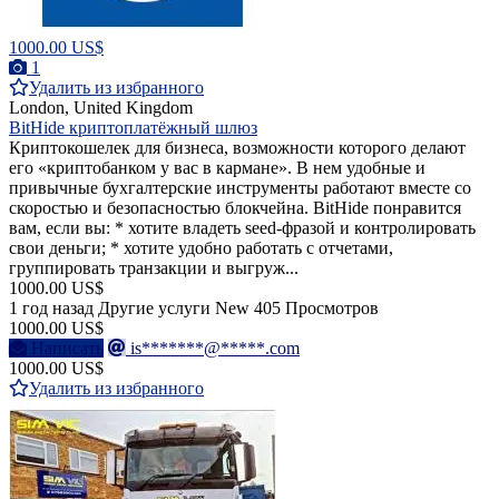
1000.00 US$
1
Удалить из избранного
London, United Kingdom
BitHide криптоплатёжный шлюз
Криптокошелек для бизнеса, возможности которого делают
его «криптобанком у вас в кармане». В нем удобные и
привычные бухгалтерские инструменты работают вместе со
скоростью и безопасностью блокчейна. BitHide понравится
вам, если вы: * хотите владеть seed-фразой и контролировать
свои деньги; * хотите удобно работать с отчетами,
группировать транзакции и выгруж...
1000.00 US$
1 год назад
Другие услуги
New
405 Просмотров
1000.00 US$
Написать
is*******@*****.com
1000.00 US$
Удалить из избранного