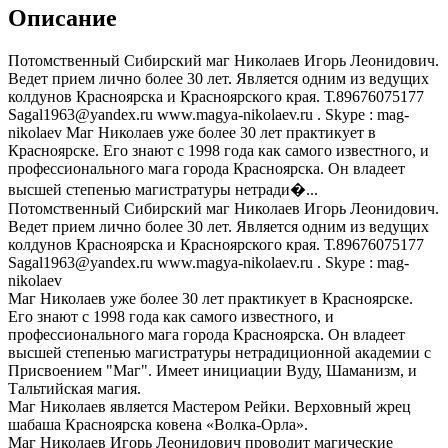
Описание
Потомственный Сибирский маг Николаев Игорь Леонидович.
Ведет прием лично более 30 лет. Является одним из ведущих
колдунов Красноярска и Красноярского края. Т.89676075177
Sagal1963@yandex.ru www.magya-nikolaev.ru . Skype : mag-
nikolaev Маг Николаев уже более 30 лет практикует в
Красноярске. Его знают с 1998 года как самого известного, и
профессионального мага города Красноярска. Он владеет
высшей степенью магистратуры нетради�...
Потомственный Сибирский маг Николаев Игорь Леонидович.
Ведет прием лично более 30 лет. Является одним из ведущих
колдунов Красноярска и Красноярского края. Т.89676075177
Sagal1963@yandex.ru www.magya-nikolaev.ru . Skype : mag-
nikolaev
Маг Николаев уже более 30 лет практикует в Красноярске.
Его знают с 1998 года как самого известного, и
профессионального мага города Красноярска. Он владеет
высшей степенью магистратуры нетрадиционной академии с
Присвоением "Маг". Имеет инициации Вуду, Шаманизм, и
Тальтийская магия.
Маг Николаев является Мастером Рейки. Верховный жрец
шабаша Красноярска ковена «Волка-Орла».
Маг Николаев Игорь Леонидович проводит магические