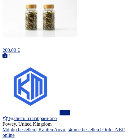
200.00 £
1
ПРО
Удалить из избранного
Fowey, United Kingdom
Mdphp bestellen | Kaufen Apvp | 4mmc bestellen | Order NEP
online