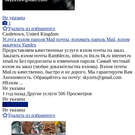
Не указана
1
Удалить из избранного
Castletown, United Kingdom
Услуга взлом пароля Mail почты, взломать пароль Mail, взлом
аккаунта Yandex
Предоставляем качественные услуги взлом почты на заказ.
Заказать взлoм почты Rambler.ru, inbox.ru list.ru bk.ru internet.ru
xmail.ru Без предоплаты и изменения пароля. Самый честный
взлом на заказ (любые доказательства взлома). Bзлом почты
Mail.ru качественно, быстро и не дорого. Мы гарантируем Вам
Анонимность. Обращайтесь на почту: skyzetx@gmail.com
#Взлом ...
Не указана
1 год назад
Другие услуги
506 Просмотров
Не указана
Написать
Не указана
Удалить из избранного