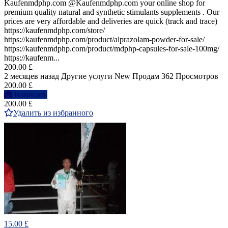
Kaufenmdphp.com @Kaufenmdphp.com your online shop for
premium quality natural and synthetic stimulants supplements . Our
prices are very affordable and deliveries are quick (track and trace)
https://kaufenmdphp.com/store/
https://kaufenmdphp.com/product/alprazolam-powder-for-sale/
https://kaufenmdphp.com/product/mdphp-capsules-for-sale-100mg/
https://kaufenm...
200.00 £
2 месяцев назад
Другие услуги
New
Продам
362 Просмотров
200.00 £
Написать
200.00 £
Удалить из избранного
15.00 £