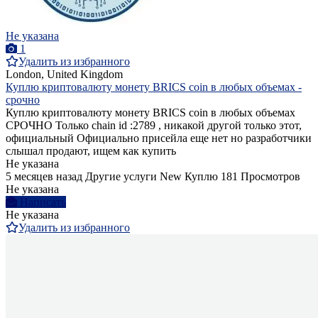
Не указана
1
Удалить из избранного
London, United Kingdom
Куплю криптовалюту монету BRICS coin в любых объемах -
срочно
Куплю криптовалюту монету BRICS coin в любых объемах
СРОЧНО Только chain id :2789 , никакой другой только этот,
официальный Официально присейла еще нет но разработчики
слышал продают, ищем как купить
Не указана
5 месяцев назад
Другие услуги
New
Куплю
181 Просмотров
Не указана
Написать
Не указана
Удалить из избранного