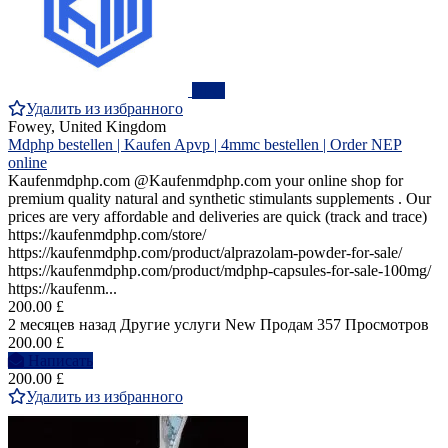
ПРО
Удалить из избранного
Fowey, United Kingdom
Mdphp bestellen | Kaufen Apvp | 4mmc bestellen | Order NEP
online
Kaufenmdphp.com @Kaufenmdphp.com your online shop for
premium quality natural and synthetic stimulants supplements . Our
prices are very affordable and deliveries are quick (track and trace)
https://kaufenmdphp.com/store/
https://kaufenmdphp.com/product/alprazolam-powder-for-sale/
https://kaufenmdphp.com/product/mdphp-capsules-for-sale-100mg/
https://kaufenm...
200.00 £
2 месяцев назад
Другие услуги
New
Продам
357 Просмотров
200.00 £
Написать
200.00 £
Удалить из избранного