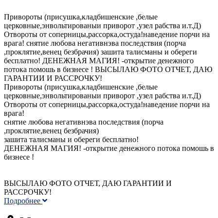
Привороты (присушка,кладбишенские ,белые
церковные,энвольтированыи приворот ,узел рабства и.т.Д)
Отвороты от соперницы,рассорка,остуда!наведение порчи на
врага! снятие любова негативнэва последствия (порча
,проклятие,венец безбрачия) зашита талисманы и обереги
бесплатно! ДЕНЕЖНАЯ МАГИЯ! -открытие денежного
потока помошь в бизнесе ! ВЫСЫЛАЮ ФОТО ОТЧЕТ, ДАЮ
ГАРАНТИИ И РАССРОЧКУ!
Привороты (присушка,кладбишенские ,белые
церковные,энвольтированыи приворот ,узел рабства и.т.Д)
Отвороты от соперницы,рассорка,остуда!наведение порчи на
врага!
снятие любова негативнэва последствия (порча
,проклятие,венец безбрачия)
зашита талисманы и обереги бесплатно!
ДЕНЕЖНАЯ МАГИЯ! -открытие денежного потока помошь в
бизнесе !
ВЫСЫЛАЮ ФОТО ОТЧЕТ, ДАЮ ГАРАНТИИ И
РАССРОЧКУ!
Подробнее