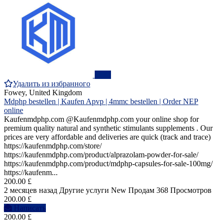
ПРО
Удалить из избранного
Fowey, United Kingdom
Mdphp bestellen | Kaufen Apvp | 4mmc bestellen | Order NEP
online
Kaufenmdphp.com @Kaufenmdphp.com your online shop for
premium quality natural and synthetic stimulants supplements . Our
prices are very affordable and deliveries are quick (track and trace)
https://kaufenmdphp.com/store/
https://kaufenmdphp.com/product/alprazolam-powder-for-sale/
https://kaufenmdphp.com/product/mdphp-capsules-for-sale-100mg/
https://kaufenm...
200.00 £
2 месяцев назад
Другие услуги
New
Продам
368 Просмотров
200.00 £
Написать
200.00 £