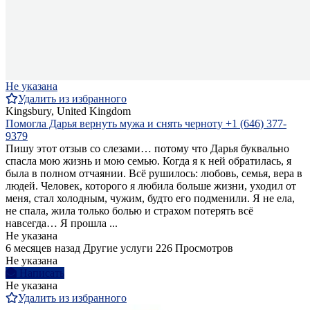
Не указана
Удалить из избранного
Kingsbury, United Kingdom
Помогла Дарья вернуть мужа и снять черноту +1 (646) 377-
9379
Пишу этот отзыв со слезами… потому что Дарья буквально
спасла мою жизнь и мою семью. Когда я к ней обратилась, я
была в полном отчаянии. Всё рушилось: любовь, семья, вера в
людей. Человек, которого я любила больше жизни, уходил от
меня, стал холодным, чужим, будто его подменили. Я не ела,
не спала, жила только болью и страхом потерять всё
навсегда… Я прошла ...
Не указана
6 месяцев назад
Другие услуги
226 Просмотров
Не указана
Написать
Не указана
Удалить из избранного