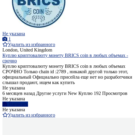
Не указана
1
Удалить из избранного
London, United Kingdom
Куплю криптовалюту монету BRICS coin в любых объемах -
срочно
Куплю криптовалюту монету BRICS coin в любых объемах
СРОЧНО Только chain id :2789 , никакой другой только этот,
официальный Официально присейла еще нет но разработчики
слышал продают, ищем как купить
Не указана
6 месяцев назад
Другие услуги
New
Куплю
192 Просмотров
Не указана
Написать
Не указана
Удалить из избранного