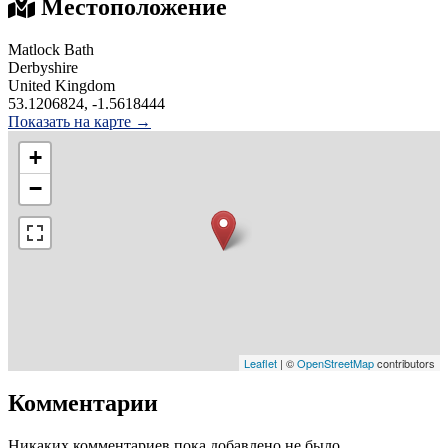
Местоположение
Matlock Bath
Derbyshire
United Kingdom
53.1206824, -1.5618444
Показать на карте →
+
−
Leaflet
| ©
OpenStreetMap
contributors
Комментарии
Никаких комментариев пока добавлено не было