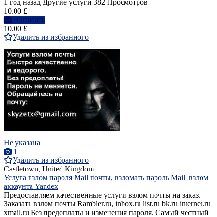
1 год назад
Другие услуги
382 Просмотров
10.00 £
Написать
10.00 £
Удалить из избранного
Не указана
1
Удалить из избранного
Castletown, United Kingdom
Услуга взлом пароля Mail почты, взломать пароль Mail, взлом
аккаунта Yandex
Предоставляем качественные услуги взлом почты на заказ.
Заказать взлoм почты Rambler.ru, inbox.ru list.ru bk.ru internet.ru
xmail.ru Без предоплаты и изменения пароля. Самый честный