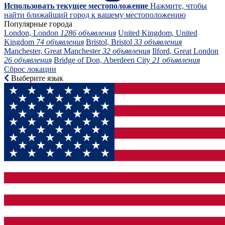
Использовать текущее местоположение
Нажмите, чтобы
найти ближайший город к вашему местоположению
Популярные города
London, London
1286 объявления
United Kingdom, United
Kingdom
74 объявления
Bristol, Bristol
33 объявления
Manchester, Great Manchester
32 объявления
Ilford, Great London
26 объявления
Bridge of Don, Aberdeen City
21 объявления
Сброс локации
Выберите язык