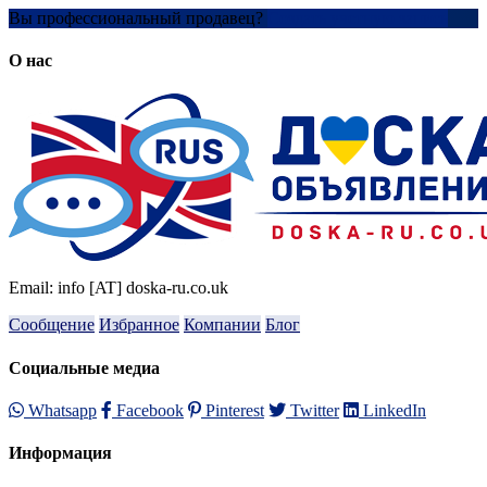
Вы профессиональный продавец?
Создать учетную запись
О нас
Email: info [AT] doska-ru.co.uk
Сообщение
Избранное
Компании
Блог
Социальные медиа
Whatsapp
Facebook
Pinterest
Twitter
LinkedIn
Информация