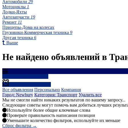
Автомобили
29
Мотоциклы
1
Лодки-Яхты
Автозапчасти
19
Ремонт
11
Прицепы-Дома на колесах
Грузовики-Коммерческая техника
9
Другая техника
6
Выше
Не найдено объявлений в Тра
Результаты фильтрации
Создать оповещение
Все объявления
Персонально
Компания
Город: Newbury
Категория: Транспорт
Удалить все
Мы не смогли найти никаких результатов по вашему запросу...
Следующие советы могут помочь вам добиться лучших результ
Используйте более общие ключевые слова
Проверьте правильность написания позиции
Уменьшите количество фильтров, используйте их меньше
Сброс фильтра →