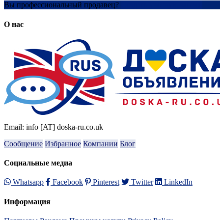
Вы профессиональный продавец?
Создать учетную запись
О нас
Email: info [AT] doska-ru.co.uk
Сообщение
Избранное
Компании
Блог
Социальные медиа
Whatsapp
Facebook
Pinterest
Twitter
LinkedIn
Информация