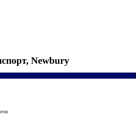
нспорт, Newbury
атов