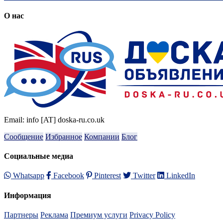
О нас
Email: info [AT] doska-ru.co.uk
Сообщение
Избранное
Компании
Блог
Социальные медиа
Whatsapp
Facebook
Pinterest
Twitter
LinkedIn
Информация
Партнеры
Реклама
Премиум услуги
Privacy Policy