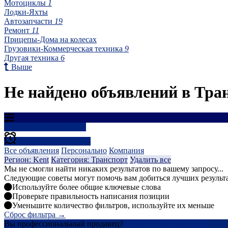
Мотоциклы
1
Лодки-Яхты
Автозапчасти
19
Ремонт
11
Прицепы-Дома на колесах
Грузовики-Коммерческая техника
9
Другая техника
6
Выше
Не найдено объявлений в Тран
Результаты фильтрации
Создать оповещение
Все объявления
Персонально
Компания
Регион: Kent
Категория: Транспорт
Удалить все
Мы не смогли найти никаких результатов по вашему запросу...
Следующие советы могут помочь вам добиться лучших результ
Используйте более общие ключевые слова
Проверьте правильность написания позиции
Уменьшите количество фильтров, используйте их меньше
Сброс фильтра →
Вы профессиональный продавец?
Создать учетную запись