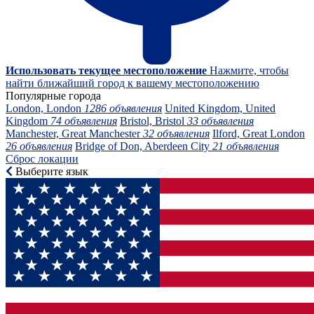
Использовать текущее местоположение
Нажмите, чтобы
найти ближайший город к вашему местоположению
Популярные города
London, London
1286 объявления
United Kingdom, United
Kingdom
74 объявления
Bristol, Bristol
33 объявления
Manchester, Great Manchester
32 объявления
Ilford, Great London
26 объявления
Bridge of Don, Aberdeen City
21 объявления
Сброс локации
Выберите язык