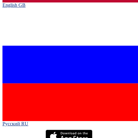
English GB‎
Русский RU‎