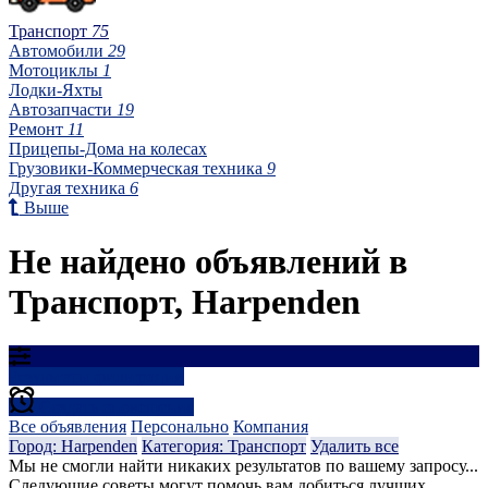
Транспорт
75
Автомобили
29
Мотоциклы
1
Лодки-Яхты
Автозапчасти
19
Ремонт
11
Прицепы-Дома на колесах
Грузовики-Коммерческая техника
9
Другая техника
6
Выше
Не найдено объявлений в
Транспорт, Harpenden
Результаты фильтрации
Создать оповещение
Все объявления
Персонально
Компания
Город: Harpenden
Категория: Транспорт
Удалить все
Мы не смогли найти никаких результатов по вашему запросу...
Следующие советы могут помочь вам добиться лучших