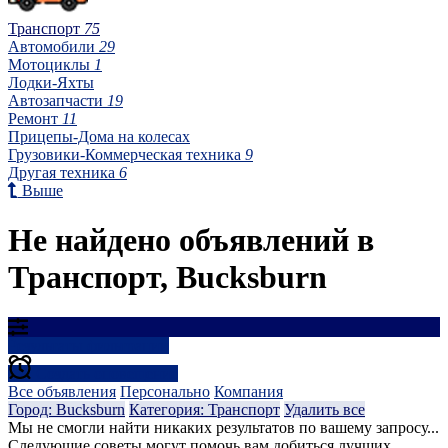
Транспорт
75
Автомобили
29
Мотоциклы
1
Лодки-Яхты
Автозапчасти
19
Ремонт
11
Прицепы-Дома на колесах
Грузовики-Коммерческая техника
9
Другая техника
6
Выше
Не найдено объявлений в
Транспорт, Bucksburn
Результаты фильтрации
Создать оповещение
Все объявления
Персонально
Компания
Город: Bucksburn
Категория: Транспорт
Удалить все
Мы не смогли найти никаких результатов по вашему запросу...
Следующие советы могут помочь вам добиться лучших