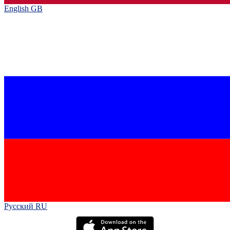
English GB‎
Русский RU‎