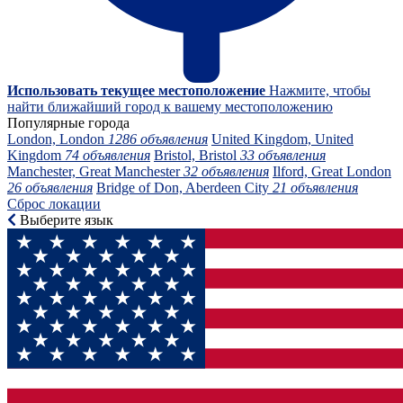
Использовать текущее местоположение
Нажмите, чтобы
найти ближайший город к вашему местоположению
Популярные города
London, London
1286 объявления
United Kingdom, United
Kingdom
74 объявления
Bristol, Bristol
33 объявления
Manchester, Great Manchester
32 объявления
Ilford, Great London
26 объявления
Bridge of Don, Aberdeen City
21 объявления
Сброс локации
Выберите язык