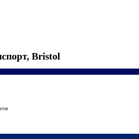
порт, Bristol
атов