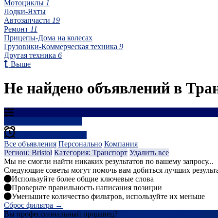
Мотоциклы
1
Лодки-Яхты
Автозапчасти
19
Ремонт
11
Прицепы-Дома на колесах
Грузовики-Коммерческая техника
9
Другая техника
6
Выше
Не найдено объявлений в Транс
Результаты фильтрации
Создать оповещение
Все объявления
Персонально
Компания
Регион: Bristol
Категория: Транспорт
Удалить все
Мы не смогли найти никаких результатов по вашему запросу...
Следующие советы могут помочь вам добиться лучших результ
Используйте более общие ключевые слова
Проверьте правильность написания позиции
Уменьшите количество фильтров, используйте их меньше
Сброс фильтра →
Вы профессиональный продавец?
Создать учетную запись