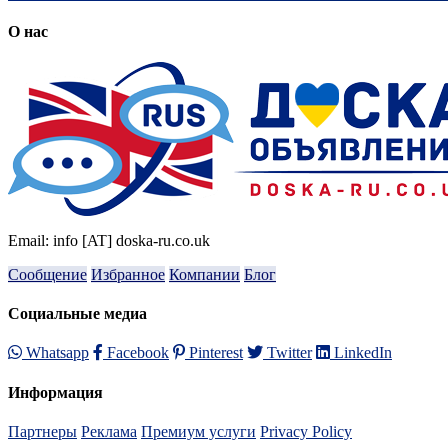
О нас
Email: info [AT] doska-ru.co.uk
Сообщение
Избранное
Компании
Блог
Социальные медиа
Whatsapp
Facebook
Pinterest
Twitter
LinkedIn
Информация
Партнеры
Реклама
Премиум услуги
Privacy Policy