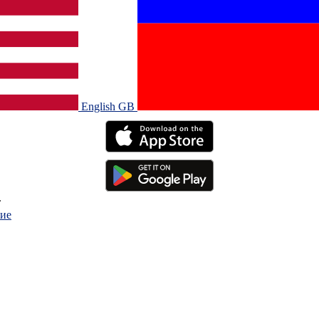
English GB‎
.
ие