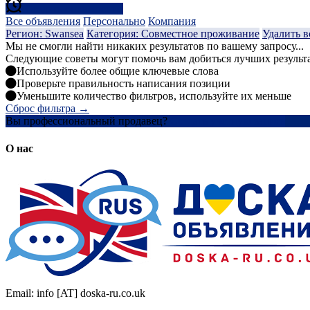
Создать оповещение
Все объявления
Персонально
Компания
Регион: Swansea
Категория: Совместное проживание
Удалить в
Мы не смогли найти никаких результатов по вашему запросу...
Следующие советы могут помочь вам добиться лучших результ
Используйте более общие ключевые слова
Проверьте правильность написания позиции
Уменьшите количество фильтров, используйте их меньше
Сброс фильтра →
Вы профессиональный продавец?
Создать учетную запись
О нас
Email: info [AT] doska-ru.co.uk