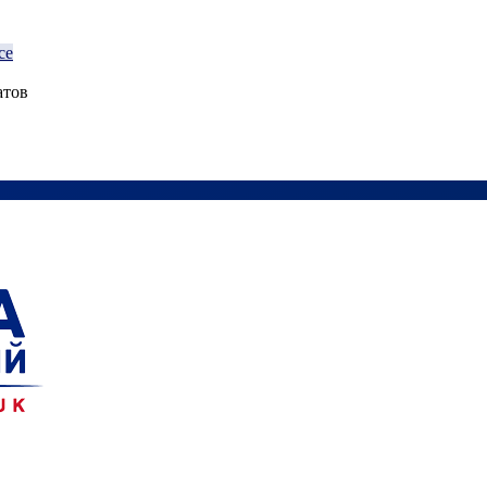
се
атов