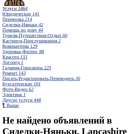
Услуги
1864
Юридические
141
Перевозка
214
Сиделки-Няньки
42
Помощь по дому
44
Туризм-Путешествия-Отдых
60
Кастинги-Прослушивания
2
Компьютеры
129
Здоровье-Фитнес
88
Красота
133
Логопед
1
Гадания-Гороскопы
225
Ремонт
143
Писать-Редактировать-Переводить
30
Бухгалтерские
101
Фото-Видео
62
Электрик
1
Другие услуги
448
Выше
Не найдено объявлений в
Сиделки-Няньки, Lancashire