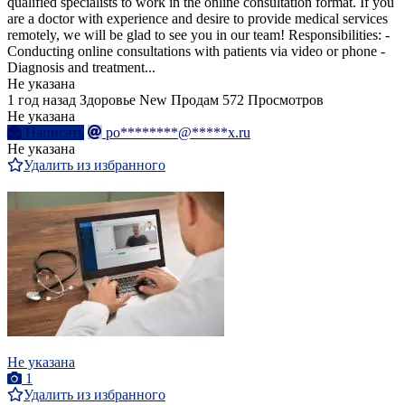
qualified specialists to work in the online consultation format. If you
are a doctor with experience and desire to provide medical services
remotely, we will be glad to see you in our team! Responsibilities: -
Conducting online consultations with patients via video or phone -
Diagnosis and treatment...
Не указана
1 год назад
Здоровье
New
Продам
572 Просмотров
Не указана
Написать
po********@*****x.ru
Не указана
Удалить из избранного
Не указана
1
Удалить из избранного