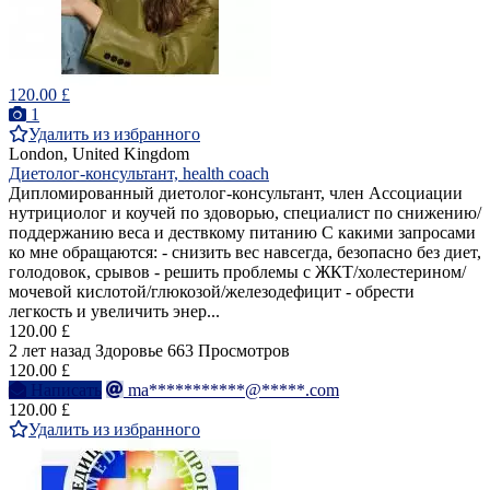
120.00 £
1
Удалить из избранного
London, United Kingdom
Диетолог-консультант, health coach
Дипломированный диетолог-консультант, член Ассоциации
нутрициолог и коучей по здоворью, специалист по снижению/
поддержанию веса и дествкому питанию С какими запросами
ко мне обращаются: - снизить вес навсегда, безопасно без диет,
голодовок, срывов - решить проблемы с ЖКТ/холестерином/
мочевой кислотой/глюкозой/железодефицит - обрести
легкость и увеличить энер...
120.00 £
2 лет назад
Здоровье
663 Просмотров
120.00 £
Написать
ma***********@*****.com
120.00 £
Удалить из избранного