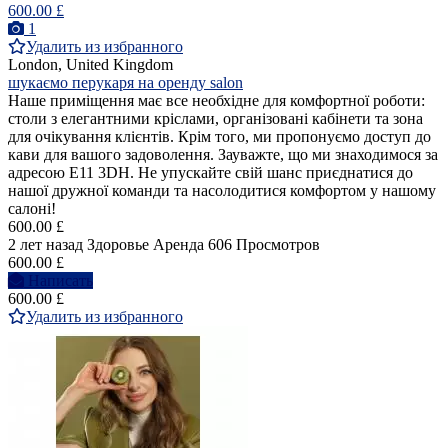
600.00 £
1
Удалить из избранного
London, United Kingdom
шукаємо перукаря на оренду salon
Наше приміщення має все необхідне для комфортної роботи:
столи з елегантними кріслами, організовані кабінети та зона
для очікування клієнтів. Крім того, ми пропонуємо доступ до
кави для вашого задоволення. Зауважте, що ми знаходимося за
адресою E11 3DH. Не упускайте свій шанс приєднатися до
нашої дружної команди та насолодитися комфортом у нашому
салоні!
600.00 £
2 лет назад
Здоровье
Аренда
606 Просмотров
600.00 £
Написать
600.00 £
Удалить из избранного