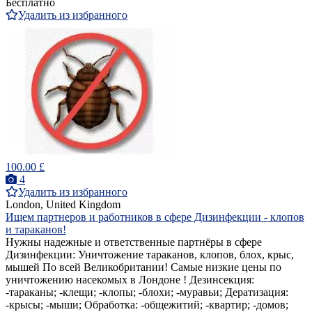
Бесплатно
Удалить из избранного
100.00 £
4
Удалить из избранного
London, United Kingdom
Ищем партнеров и работников в сфере Дизинфекции - клопов
и тараканов!
Нужны надежные и ответственные партнёры в сфере
Дизинфекции: Уничтожение тараканов, клопов, блох, крыс,
мышей По всей Великобритании! Самые низкие цены по
уничтожению насекомых в Лондоне ! Дезинсекция:
-тараканы; -клещи; -клопы; -блохи; -муравьи; Дератизация:
-крысы; -мыши; Обработка: -общежитий; -квартир; -домов;