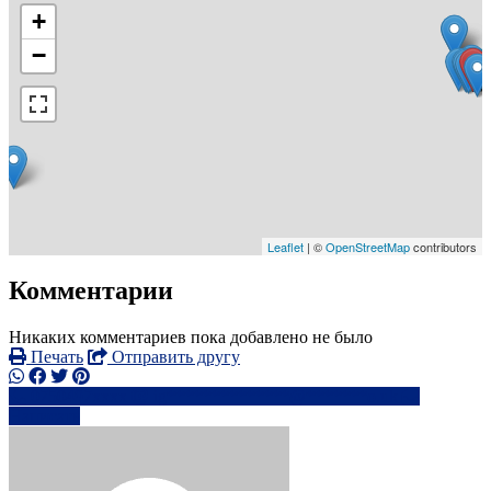
+
−
Leaflet
| ©
OpenStreetMap
contributors
Комментарии
Никаких комментариев пока добавлено не было
Печать
Отправить другу
0750497xxxx
ig**************@*******o.uk
Написать