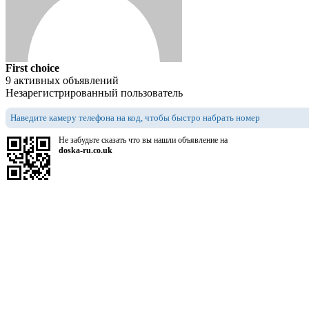
First choice
9 активных объявлений
Незарегистрированный пользователь
Наведите камеру телефона на код, чтобы быстро набрать номер
Не забудьте сказать что вы нашли объявление на
doska-ru.co.uk