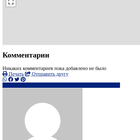
Комментарии
Никаких комментариев пока добавлено не было
Печать
Отправить другу
+3712701xxxx
in**@**********e.lv
Написать