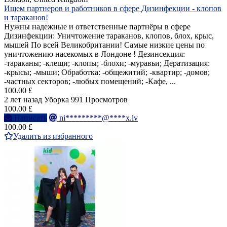
Ищем партнеров и работников в сфере Дизинфекции - клопов
и тараканов!
Нужны надежные и ответственные партнёры в сфере
Дизинфекции: Уничтожение тараканов, клопов, блох, крыс,
мышей По всей Великобритании! Самые низкие цены по
уничтожению насекомых в Лондоне ! Дезинсекция:
-тараканы; -клещи; -клопы; -блохи; -муравьи; Дератизация:
-крысы; -мыши; Обработка: -общежитий; -квартир; -домов;
-частных секторов; -любых помещений; -Кафе, ...
100.00 £
2 лет назад
Уборка
991 Просмотров
100.00 £
Написать
ni*********@****x.lv
100.00 £
Удалить из избранного