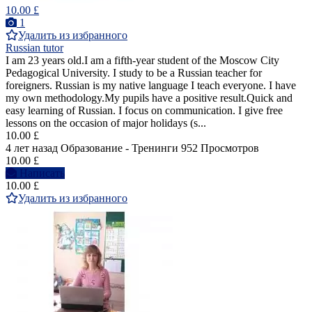
10.00 £
1
Удалить из избранного
Russian tutor
I am 23 years old.I am a fifth-year student of the Moscow City
Pedagogical University. I study to be a Russian teacher for
foreigners. Russian is my native language I teach everyone. I have
my own methodology.My pupils have a positive result.Quick and
easy learning of Russian. I focus on communication. I give free
lessons on the occasion of major holidays (s...
10.00 £
4 лет назад
Образование - Тренинги
952 Просмотров
10.00 £
Написать
10.00 £
Удалить из избранного