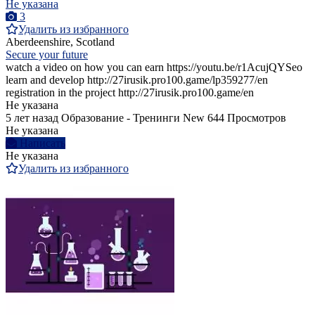
Не указана
3
Удалить из избранного
Aberdeenshire, Scotland
Secure your future
watch a video on how you can earn https://youtu.be/r1AcujQYSeo
learn and develop http://27irusik.pro100.game/lp359277/en
registration in the project http://27irusik.pro100.game/en
Не указана
5 лет назад
Образование - Тренинги
New
644 Просмотров
Не указана
Написать
Не указана
Удалить из избранного