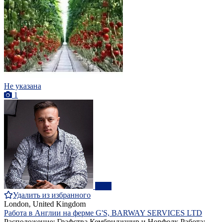
Не указана
1
ПРО
Удалить из избранного
London, United Kingdom
Работа в Англии на ферме G'S, BARWAY SERVICES LTD
Расположение: Графства Кембриджшир и Норфолк Работа: