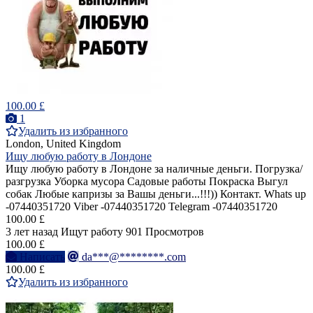
100.00 £
1
Удалить из избранного
London, United Kingdom
Ищу любую работу в Лондоне
Ищу любую работу в Лондоне за наличные деньги. Погрузка/
разгрузка Уборка мусора Садовые работы Покраска Выгул
собак Любые капризы за Вашы деньги...!!!)) Контакт. Whats up
-07440351720 Viber -07440351720 Telegram -07440351720
100.00 £
3 лет назад
Ищут работу
901 Просмотров
100.00 £
Написать
da***@********.com
100.00 £
Удалить из избранного