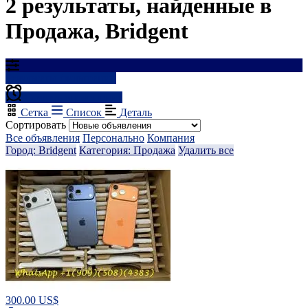
2 результаты, найденные в
Продажа, Bridgent
Результаты фильтрации
Создать оповещение
Сетка
Список
Деталь
Сортировать
Все объявления
Персонально
Компания
Город: Bridgent
Категория: Продажа
Удалить все
300.00 US$