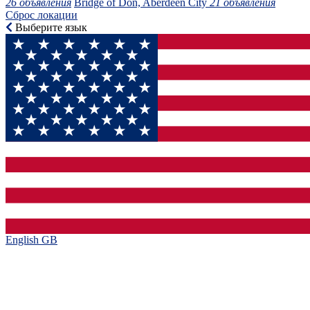
26 объявления
Bridge of Don, Aberdeen City
21 объявления
Сброс локации
Выберите язык
English GB‎