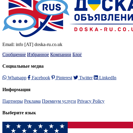
Email: info [AT] doska-ru.co.uk
Сообщение
Избранное
Компании
Блог
Социальные медиа
Whatsapp
Facebook
Pinterest
Twitter
LinkedIn
Информация
Партнеры
Реклама
Премиум услуги
Privacy Policy
Выберите язык