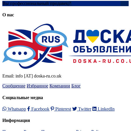
Вы профессиональный продавец?
Создать учетную запись
О нас
Email: info [AT] doska-ru.co.uk
Сообщение
Избранное
Компании
Блог
Социальные медиа
Whatsapp
Facebook
Pinterest
Twitter
LinkedIn
Информация