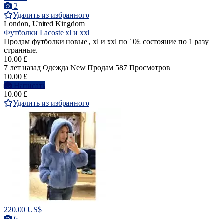
2
Удалить из избранного
London, United Kingdom
Футболки Lacoste xl и xxl
Продам футболки новые , xl и xxl по 10£ состояние по 1 разу
странные.
10.00 £
7 лет назад
Одежда
New
Продам
587 Просмотров
10.00 £
Написать
10.00 £
Удалить из избранного
220.00 US$
6