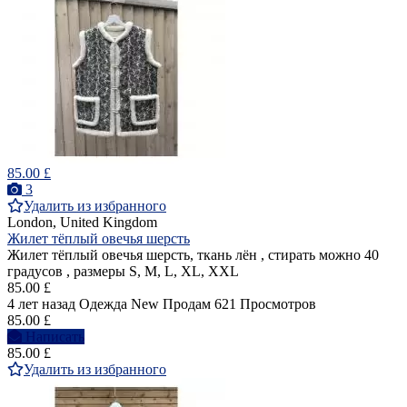
85.00 £
3
Удалить из избранного
London, United Kingdom
Жилет тёплый овечья шерсть
Жилет тёплый овечья шерсть, ткань лён , стирать можно 40
градусов , размеры S, M, L, XL, XXL
85.00 £
4 лет назад
Одежда
New
Продам
621 Просмотров
85.00 £
Написать
85.00 £
Удалить из избранного