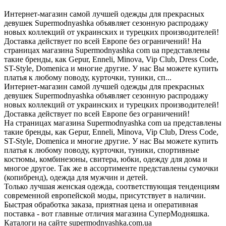
Интернет-магазин самой лучшей одежды для прекрасных
девушек Supermodnyashka объявляет сезонную распродажу
новых коллекций от украинских и турецких производителей!
Доставка действует по всей Европе без ограничений! На
страницах магазина Supermodnyashka com ua представлены
такие бренды, как Gepur, Enneli, Minova, Vip Club, Dress Code,
ST-Style, Domenica и многие другие. У нас Вы можете купить
платья к любому поводу, курточки, туники, сп...
Интернет-магазин самой лучшей одежды для прекрасных
девушек Supermodnyashka объявляет сезонную распродажу
новых коллекций от украинских и турецких производителей!
Доставка действует по всей Европе без ограничений!
На страницах магазина Supermodnyashka com ua представлены
такие бренды, как Gepur, Enneli, Minova, Vip Club, Dress Code,
ST-Style, Domenica и многие другие. У нас Вы можете купить
платья к любому поводу, курточки, туники, спортивные
костюмы, комбинезоны, свитера, юбки, одежду для дома и
многое другое. Так же в ассортименте представлены сумочки
(копибренд), одежда для мужчин и детей.
Только лучшая женская одежда, соответствующая тенденциям
современной европейской моды, присутствует в наличии.
Быстрая обработка заказа, приятная цена и оперативная
поставка - вот главные отличия магазина СуперМодняшка.
Каталоги на сайте supermodnyashka.com.ua