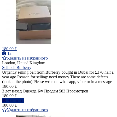
180.00 £
12
Удалить из избранного
London, United Kingdom
Sell belt Burberry
Urgently selling belt from Burberry bought in Dubai for £370 half a
year ago Reason for selling: need money There are some defects
(look at the photo) Please write on whatsapp, viber or in a message
180.00 £
3 лет назад
Одежда
Б/у
Продам
583 Просмотров
180.00 £
Написать
180.00 £
Удалить из избранного