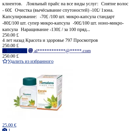
клиентов. Лояльный прайс на все виды услуг: Снятие волос
- 60£ Очистка (вычёсывание спутоностей) -10£/ 1зона.
Капсулирование: -70£ /100 шт. микро-капсула стандарт
-80£/100 шт. супер микро-капсула -90£/100 шт. ноно-микро-
капсула Наращивание -130£ / за 100 пряд...
250.00 £
4 лет назад
Красота и здоровье
797 Просмотров
250.00 £
Написать
al************@*****.com
250.00 £
Удалить из избранного
25.00 €
1