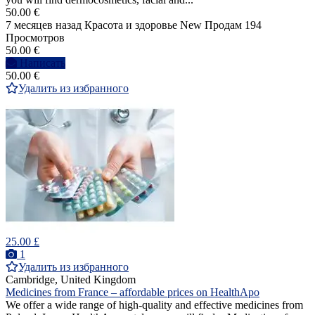
50.00 €
7 месяцев назад
Красота и здоровье
New
Продам
194
Просмотров
50.00 €
Написать
50.00 €
Удалить из избранного
25.00 £
1
Удалить из избранного
Cambridge, United Kingdom
Medicines from France – affordable prices on HealthApo
We offer a wide range of high-quality and effective medicines from