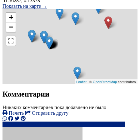
51.56287, 0.13378
Показать на карте →
+
−
Leaflet
| ©
OpenStreetMap
contributors
Комментарии
Никаких комментариев пока добавлено не было
Печать
Отправить другу
+44775242xxxx
ta*******@*****.com
Написать