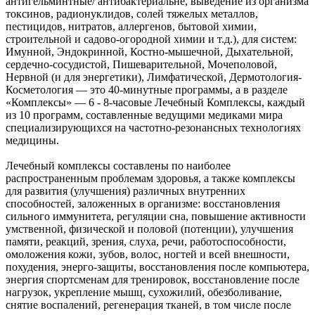
антигельминтные/ антибактериальне, выведение из организма
токсинов, радионуклидов, солей тяжелых металлов,
пестицидов, нитратов, аллергенов, бытовой химии,
строительной и садово-огородной химии и т.д.), для систем:
Имунной, Эндокринной, Костно-мышечной, Дыхательной,
сердечно-сосудистой, Пишеварительной, Мочеполовой,
Нервной (и для энергетики), Лимфатической, Дермотология-
Косметология — это 40-минутные программы, а в разделе
«Комплексы» — 6 - 8-часовые Лечебный Комплексы, каждый
из 10 программ, составленные ведущими медиками мира
специализирующихся на частотно-резонансных технологиях
медицины.
Лечебный комплексы составлены по наиболее
распространенным проблемам здоровья, а также комплексы
для развития (улучшения) различных внутренних
способностей, заложенных в организме: восстановления
сильного иммунитета, регуляции сна, повышение активности
умственной, физической и половой (потенции), улучшения
памяти, реакций, зрения, слуха, речи, работоспособности,
омоложения кожи, зубов, волос, ногтей и всей внешности,
похудения, энерго-защиты, восстановления после компьютера,
энергия спортсменам для тренировок, восстановление после
нагрузок, укрепление мышц, сухожилий, обезболивание,
снятие воспалений, регенерация тканей, в том числе после