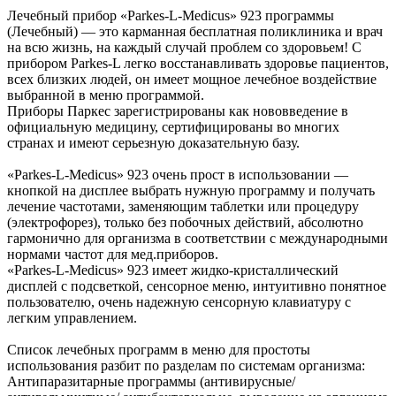
Лечебный прибор «Parkes-L-Medicus» 923 программы
(Лечебный) — это карманная бесплатная поликлиника и врач
на всю жизнь, на каждый случай проблем со здоровьем! С
прибором Parkes-L легко восстанавливать здоровье пациентов,
всех близких людей, он имеет мощное лечебное воздействие
выбранной в меню программой.
Приборы Паркес зарегистрированы как нововведение в
официальную медицину, сертифицированы во многих
странах и имеют серьезную доказательную базу.
«Parkes-L-Medicus» 923 очень прост в использовании —
кнопкой на дисплее выбрать нужную программу и получать
лечение частотами, заменяющим таблетки или процедуру
(электрофорез), только без побочных действий, абсолютно
гармонично для организма в соответствии с международными
нормами частот для мед.приборов.
«Parkes-L-Medicus» 923 имеет жидко-кристаллический
дисплей с подсветкой, сенсорное меню, интуитивно понятное
пользователю, очень надежную сенсорную клавиатуру с
легким управлением.
Список лечебных программ в меню для простоты
использования разбит по разделам по системам организма:
Антипаразитарные программы (антивирусные/