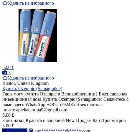
Удалить из избранного
5.00 £
3
Удалить из избранного
Bristol, United Kingdom
Купить Ozempic (Semaglutide)
Где я могу купить Ozempic в Великобритании? Еженедельная
инъекционная доза Купить Ozempic (Semaglutide) Свяжитесь с
нами здесь WhatsApp +48725792485 Электронная
почта: aptekaeuropa9@gmail.com
5.00 £
3 лет назад
Красота и здоровье
New
Продам
825 Просмотров
5.00 £
Написать
ap***********@*****.com